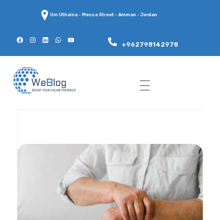
Um Uthaina - Mecca Street - Amman - Jordan
+962798142978
WeBlog