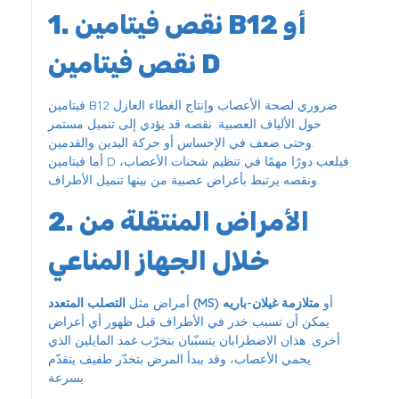
1. نقص فيتامين B12 أو
نقص فيتامين D
فيتامين B12 ضروري لصحة الأعصاب وإنتاج الغطاء العازل
حول الألياف العصبية. نقصه قد يؤدي إلى تنميل مستمر
وحتى ضعف في الإحساس أو حركة اليدين والقدمين.
أما فيتامين D فيلعب دورًا مهمًا في تنظيم شحنات الأعصاب،
ونقصه يرتبط بأعراض عصبية من بينها تنميل الأطراف.
2. الأمراض المنتقلة من
خلال الجهاز المناعي
أو
متلازمة غيلان-باريه
التصلب المتعدد (MS)
أمراض مثل
يمكن أن تسبب خدر في الأطراف قبل ظهور أي أعراض
أخرى. هذان الاضطرابان يتسبّبان بتخرّب غمد المايلين الذي
يحمي الأعصاب، وقد يبدأ المرض بتخدّر طفيف يتقدّم
بسرعة.