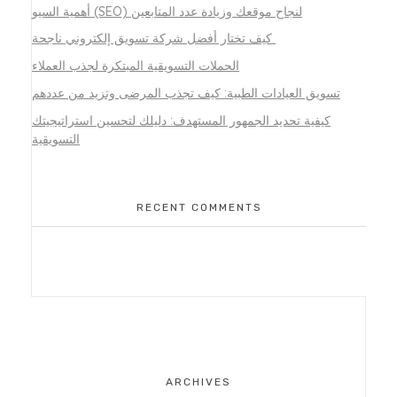
أهمية السيو (SEO) لنجاح موقعك وزيادة عدد المتابعين
كيف تختار أفضل شركة تسويق إلكتروني ناجحة
الحملات التسويقية المبتكرة لجذب العملاء
تسويق العيادات الطبية: كيف تجذب المرضى وتزيد من عددهم
كيفية تحديد الجمهور المستهدف: دليلك لتحسين استراتيجيتك
التسويقية
RECENT COMMENTS
ARCHIVES