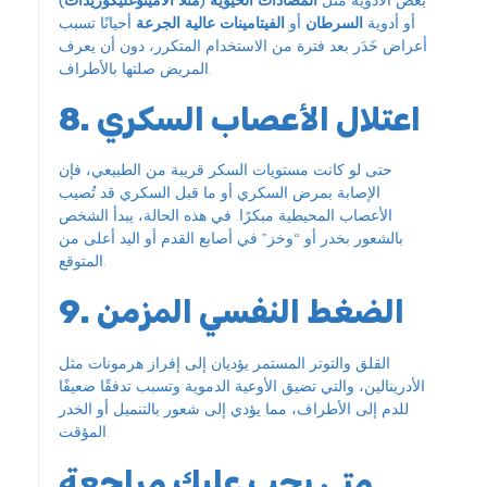
أو أدوية
السرطان
أو
الفيتامينات عالية الجرعة
أحيانًا تسبب
أعراض خَدَر بعد فترة من الاستخدام المتكرر، دون أن يعرف
المريض صلتها بالأطراف.
8. اعتلال الأعصاب السكري
حتى لو كانت مستويات السكر قريبة من الطبيعي، فإن
الإصابة بمرض السكري أو ما قبل السكري قد تُصيب
الأعصاب المحيطية مبكرًا. في هذه الحالة، يبدأ الشخص
بالشعور بخدر أو “وخز” في أصابع القدم أو اليد أعلى من
المتوقع.
9. الضغط النفسي المزمن
القلق والتوتر المستمر يؤديان إلى إفراز هرمونات مثل
الأدرينالين، والتي تضيق الأوعية الدموية وتسبب تدفقًا ضعيفًا
للدم إلى الأطراف، مما يؤدي إلى شعور بالتنميل أو الخدر
المؤقت.
متى يجب عليك مراجعة