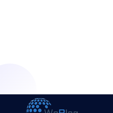
Ready For A Simple
Future
lets get started !
Get Started Today