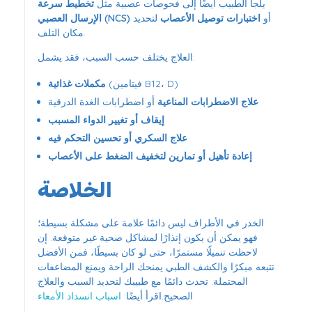
يلجأ الطبيب أيضًا إلى فحوصات عصبية مثل
تخطيط سرعة
أو
اختبارات توصيل الأعصاب
لتحديد
الإرسال العصبي (NCS)
مكان التلف.
العلاج يختلف حسب السبب، فقد يشمل:
(فيتامين B12، D)
مكملات غذائية
علاج الاضطرابات المناعية
أو اضطرابات الغدة الدرقية
إيقاف أو تغيير الدواء المسبب
علاج السكري أو تحسين التحكم فيه
إعادة تأهيل أو تمارين لتخفيف الضغط على الأعصاب
الخلاصة
الخدر في الأطراف ليس دائمًا علامة على مشكلة بسيطة؛
فهو يمكن أن يكون إنذارًا لمشاكل صحية غير متوقعة. إن
لاحظت تنميلًا مستمرًا، حتى لو كان بسيطًا، فمن الأفضل
تتبعه مبكرًا والكشف الطبي يمنحك الراحة ويمنع المضاعفات
المحتملة. تحدث دائمًا مع طبيبك لتحديد السبب والعلاج
الصحيح.اقرأ أيضًا:
اسباب انسداد الأمعاء