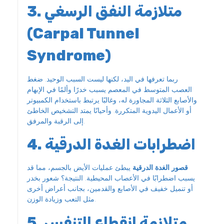
3. متلازمة النفق الرسغي
(Carpal Tunnel
Syndrome)
ربما تعرفها في اليد، لكنها ليست السبب الوحيد. ضغط
العصب المتوسط في المعصم يسبب خدرًا وألمًا في الإبهام
والأصابع الثلاثة المجاورة له، وغالبًا يرتبط باستخدام الكمبيوتر
أو الأعمال اليدوية المتكررة. وأحيانًا يمتد التشخيص الخاطئ
إلى الرقبة والمرفق.
4. اضطرابات الغدة الدرقية
قصور الغدة الدرقية
يبطئ عمليات الأيض بالجسم، مما قد
يسبب اضطرابًا في الأعصاب المحيطية. النتيجة؟ شعور بخدر
أو تنميل خفيف في الأصابع والقدمين، بجانب أعراض أخرى
مثل التعب وزيادة الوزن.
5. متلازمة انقطاع التنفس