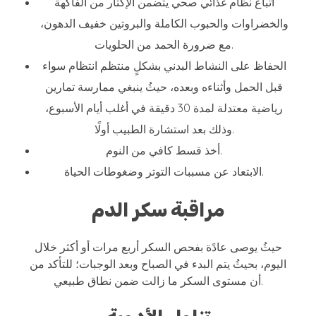
اتباع نظام غذائي صحي يتضمن الإكثار من الفاكهة
والخضراوات والحبوب الكاملة والبروتين خفيف الدهون،
مع ضرورة الحمد من الحلويات.
الحفاظ على النشاط البدني بشكلٍ منتظم انتظام سواء
قبل الحمل وأثناءه وبعده، حيثُ ينبغي ممارسة تمارين
رياضية معتدلة لمدة 30 دقيقة في أغلب أيام الأسبوع،
وذلك بعد استشارة الطبيب أولًا.
أخذ قسط كافي من النوم.
الابتعاد عن مسببات التوتر وضغوطات الحياة.
مراقبة سكر الدم
حيثُ يوصى عادًة بفحص السكر أربع مرات أو أكثر خلال
اليوم، بحيثُ يتم البدء في الصباح وبعد الوجبات؛ للتأكد من
أن مستوى السكر ما زالت ضمن نطاق طبيعي.