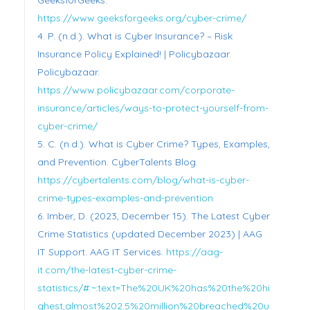
https://www.geeksforgeeks.org/cyber-crime/
P. (n.d.). What is Cyber Insurance? – Risk
Insurance Policy Explained! | Policybazaar.
Policybazaar.
https://www.policybazaar.com/corporate-
insurance/articles/ways-to-protect-yourself-from-
cyber-crime/
C. (n.d.). What is Cyber Crime? Types, Examples,
and Prevention. CyberTalents Blog.
https://cybertalents.com/blog/what-is-cyber-
crime-types-examples-and-prevention
Imber, D. (2023, December 15). The Latest Cyber
Crime Statistics (updated December 2023) | AAG
IT Support. AAG IT Services.
https://aag-
it.com/the-latest-cyber-crime-
statistics/#:~:text=The%20UK%20has%20the%20hi
ghest,almost%202.5%20million%20breached%20u