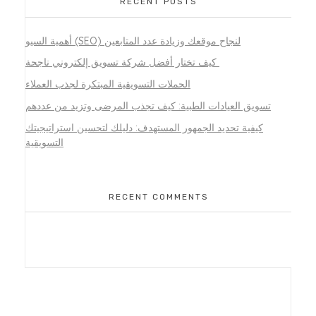
RECENT POSTS
أهمية السيو (SEO) لنجاح موقعك وزيادة عدد المتابعين
كيف تختار أفضل شركة تسويق إلكتروني ناجحة
الحملات التسويقية المبتكرة لجذب العملاء
تسويق العيادات الطبية: كيف تجذب المرضى وتزيد من عددهم
كيفية تحديد الجمهور المستهدف: دليلك لتحسين استراتيجيتك
التسويقية
RECENT COMMENTS