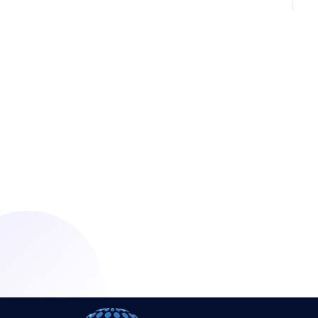
Ready For A Simple
Future
lets get started !
Get Started Today