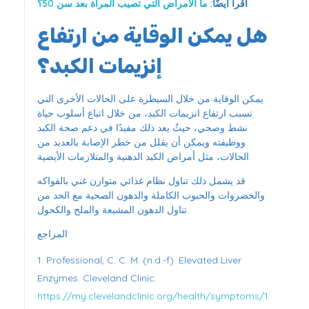
اقرأ أيضًا:
ما الأمراض التي تصيب المرأة بعد سن 50؟
هل يمكن الوقاية من ارتفاع
إنزيمات الكبد؟
يمكن الوقاية من خلال السيطرة على الحالات الأخرى التي
تسبب ارتفاع انزيمات الكبد، من خلال اتباع أسلوب حياة
نشط وصحي، حيثُ يعد ذلك مفيدًا في دعم صحة الكبد
ووظيفته ويمكن أن يقلل من خطر الإصابة بالعديد من
الحالات، مثل أمراض الكبد الدهنية والمتلازمات الأيضية.
قد يشمل ذلك تناول نظام غذائي متوازن غني بالفواكه
والخضروات والحبوب الكاملة والدهون الصحية مع الحد من
تناول الدهون المشبعة والملح والكحول.
المراجع:
Professional, C. C. M. (n.d.-f). Elevated Liver
Enzymes. Cleveland Clinic.
https://my.clevelandclinic.org/health/symptoms/1