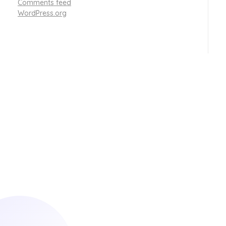
Comments feed
WordPress.org
Ready For A Simple
Future
lets get started !
Get Started Today