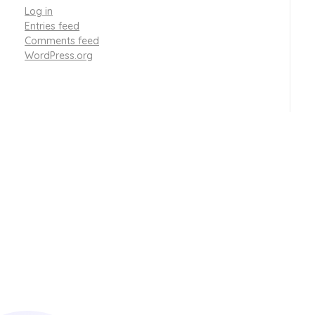
Log in
Entries feed
Comments feed
WordPress.org
Ready For A Simple
Future
lets get started !
Get Started Today