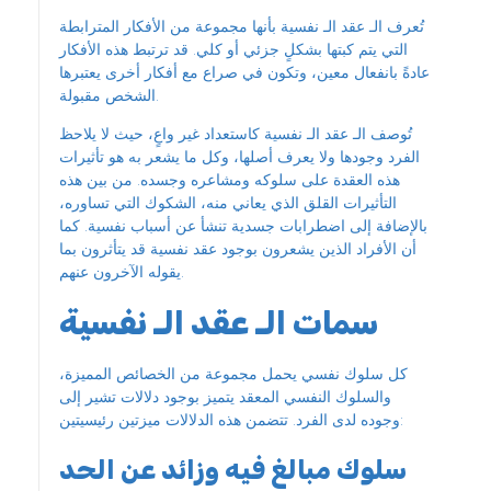
تُعرف الـ عقد الـ نفسية بأنها مجموعة من الأفكار المترابطة
التي يتم كبتها بشكلٍ جزئي أو كلي. قد ترتبط هذه الأفكار
عادةً بانفعال معين، وتكون في صراع مع أفكار أخرى يعتبرها
الشخص مقبولة.
تُوصف الـ عقد الـ نفسية كاستعداد غير واعٍ، حيث لا يلاحظ
الفرد وجودها ولا يعرف أصلها، وكل ما يشعر به هو تأثيرات
هذه العقدة على سلوكه ومشاعره وجسده. من بين هذه
التأثيرات القلق الذي يعاني منه، الشكوك التي تساوره،
بالإضافة إلى اضطرابات جسدية تنشأ عن أسباب نفسية. كما
أن الأفراد الذين يشعرون بوجود عقد نفسية قد يتأثرون بما
يقوله الآخرون عنهم.
سمات الـ عقد الـ نفسية
كل سلوك نفسي يحمل مجموعة من الخصائص المميزة،
والسلوك النفسي المعقد يتميز بوجود دلالات تشير إلى
وجوده لدى الفرد. تتضمن هذه الدلالات ميزتين رئيسيتين:
سلوك مبالغ فيه وزائد عن الحد