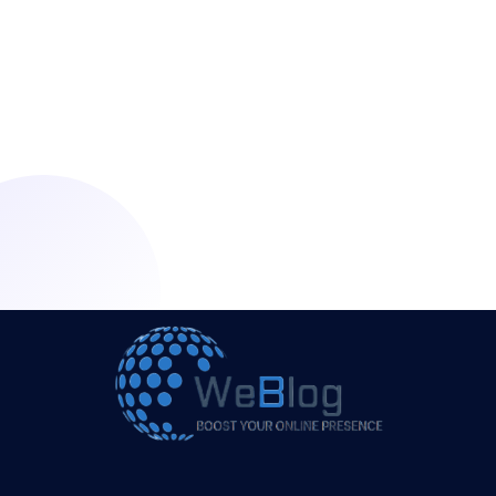
lets get started !
Get Started Today
WeBlog