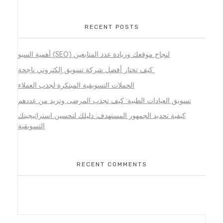
RECENT POSTS
أهمية السيو (SEO) لنجاح موقعك وزيادة عدد المتابعين
كيف تختار أفضل شركة تسويق إلكتروني ناجحة
الحملات التسويقية المبتكرة لجذب العملاء
تسويق العيادات الطبية: كيف تجذب المرضى وتزيد من عددهم
كيفية تحديد الجمهور المستهدف: دليلك لتحسين استراتيجيتك
التسويقية
RECENT COMMENTS