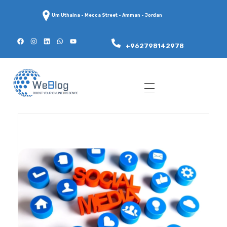
Um Uthaina - Mecca Street - Amman - Jordan
+962798142978
WeBlog