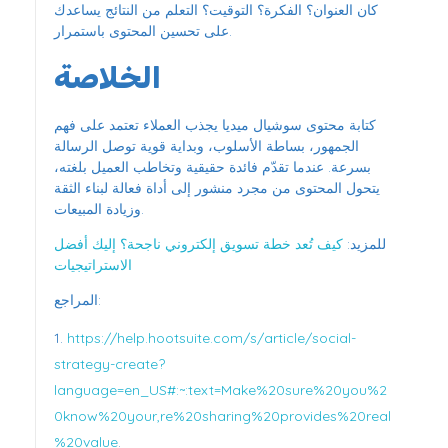
كان العنوان؟ الفكرة؟ التوقيت؟ التعلم من النتائج يساعدك
على تحسين المحتوى باستمرار.
الخلاصة
كتابة محتوى سوشيال ميديا يجذب العملاء تعتمد على فهم
الجمهور، بساطة الأسلوب، وبداية قوية توصل الرسالة
بسرعة. عندما تقدّم فائدة حقيقية وتخاطب العميل بلغته،
يتحول المحتوى من مجرد منشور إلى أداة فعالة لبناء الثقة
وزيادة المبيعات.
للمزيد:
كيف تُعد خطة تسويق إلكتروني ناجحة؟ إليك أفضل
الاستراتيجيات
المراجع:
https://help.hootsuite.com/s/article/social-
strategy-create?
language=en_US#:~:text=Make%20sure%20you%2
0know%20your,re%20sharing%20provides%20real
%20value
.