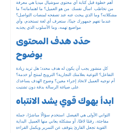
أهم خطوة قبل كتابة أي محتوى سوشيال ميديا هي معرفة
من تخاطب. اسأل نفسك: من هو العميل؟ ما اهتماماته؟ ما
مشكلاته؟ وما الذي يبحث عنه عند تصفحه لمنصات التواصل؟
عندما تفهم جمهورك جيدًا، ستعرف أي لغة تستخدم، وأي
مواضيع تهمه، وما الأسلوب الذي يجذبه.
حدّد هدف المحتوى
بوضوح
كل منشور يجب أن يكون له هدف محدد؛ هل تريد زيادة
التفاعل؟ التوعية بعلامتك التجارية؟ الترويج لمنتج أو خدمة؟
أم توجيه العميل لاتخاذ إجراء معين؟ وضوح الهدف يساعدك
على صياغة الرسالة بدقة دون تشتيت.
ابدأ بهوك قوي يشد الانتباه
الثواني الأولى هي الفيصل. استخدم سؤالًا مباشرًا، جملة
مفاجئة، رقمًا لافتًا، أو مشكلة يعاني منها العميل. البداية
القوية تجعل القارئ يتوقف عن التمرير ويكمل القراءة.