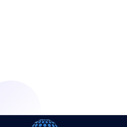
Ready For A Simple
Future
lets get started !
Get Started Today