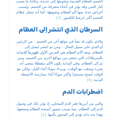
الجسم العظام القديمة وتحويلها إلى جديدة، وعادةً ما يُصيب
كبار السن وقد يؤثر في أنحاء متفرقة من الجسم، ويُسبب
أعراض عدة؛ منها ألم العظام وتشوهها، كما أنه يجعل عظام
الجسم أكثر عرضةً للكسور.
[4]
السرطان الذي انتشر إلى العظام
والذي يكون قد نشأ في موقع آخر من الجسم – من الرئتين
أو الثدي على سبيل المثال – ومن ثم انتشر ليصل إلى
العظام، وتعد آلام العظام هي العرض الأول ظهورهاً للإصابة
بالسرطانات التي تنتشر من مواقع أخرى من الجسم، ومن
ثم إلى العظام، وفي البداية يكون الألم متقطعًا بمعنى أنه
يجيء ويذهب مع الوقت، ويزداد سوءًا أثناء الليل، ولكن مع
الوقت يُصبح مستمرًا وأكثر سوءًا أثناء ممارسة الأنشطة
البدنية.
[6]
اضطرابات الدم
والتي من أبرزها فقر الدم المنجلي، إذ يؤثر ذلك في وصول
الدم إلى العظام، مما يسبب ضمور أنسجة العظام وضعفها،
وهذا بحد ذاته يؤدي إلى الشعور بألمها.
[2]