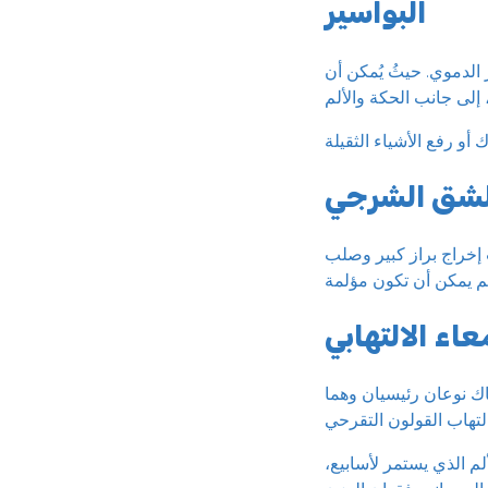
البواسير
 الدموي. حيثُ يُمكن أن
لشق الشرجي
 إخراج براز كبير وصلب
اك نوعان رئيسيان وهما
م الذي يستمر لأسابيع،