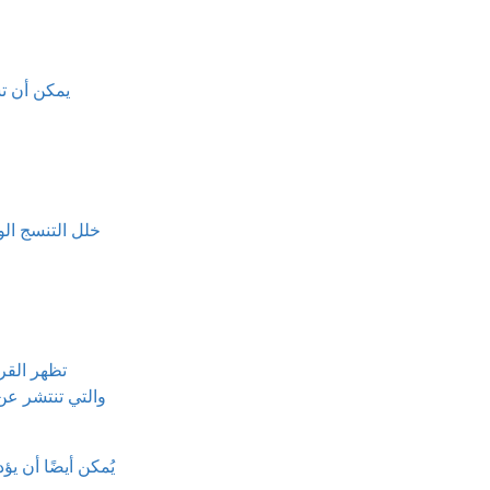
يمكن أن تس
خلل التنسج الو
تظهر القر
يُمكن أيضًا أن ي