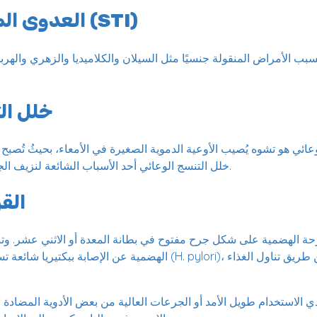
العدوى المنقولة جنسيًا (STI)
بب الأمراض المنقولة جنسيًا مثل السيلان والكلاميديا ​​والزهري والهربس 
خلل ال
عائي هو تشوه يُصيب الأوعية الدموية الصغيرة في الأمعاء، بحيثُ تُصبح 
خلل التنسج الوعائي أحد الأسباب الشائعة لنزيف الجهاز الهضمي غير المبرر.
الق
حة الهضمية على شكل جرح مفتوح في بطانة المعدة أو الاثني عشر. وتن
الهضمية عن الإصابة ببكتيريا شائعة تسمى هيليكوباكتر بيلوري (ylori
ؤدي الاستخدام طويل الأمد أو الجرعات العالية من بعض الأدوية المضادة ل