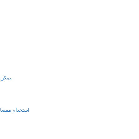
يمكن أن يؤدي الدوالي أو التمزقات في المريء أو التمزقات في المريء إلى حدوث نزيف بشكل حاد.
استخدام مميعات 