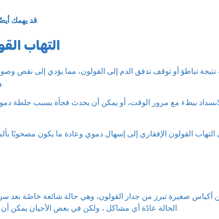
أسباب انسداد الأمعاء.
قد يهمك أيضً
التهاب القو
نتيجة تباطؤ أو توقف تدفق الدم إلى القولون، مما يؤدي إلى نقص وصول
وبالتالي حدوث تلف فيها.
انسداد ببطء مع مرور الوقت، أو يمكن أن يحدث فجأة بسبب جلطة دمو
ي التهاب القولون الإفقاري إلى إسهال دموي وعادة ما يكون مصحوبًا بألم
ن أكياس صغيرة تبرز من جدار القولون، وهي حالة شائعة خاصًة بعد سن 
الحالة عادًة أي مشاكل ، ولكن في بعض الأحيان يمكن أن تنزف أو تصاب بالعدوى.