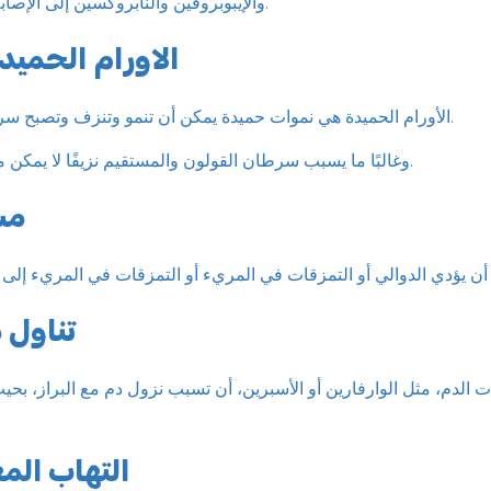
والإيبوبروفين والنابروكسين إلى الإصابة بالقرحة الهضمية أيضًا.
الاورام الحميد
الأورام الحميدة هي نموات حميدة يمكن أن تنمو وتنزف وتصبح سرطانية في بعض الأحيان.
وغالبًا ما يسبب سرطان القولون والمستقيم نزيفًا لا يمكن ملاحظته بالعين المجردة.
مش
تناول 
الدم، مثل الوارفارين أو الأسبرين، أن تسبب نزول دم مع البراز، بحيثُ 
التهاب الم