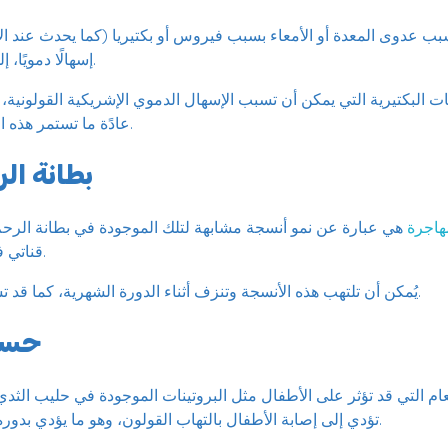
ب عدوى المعدة أو الأمعاء بسبب فيروس أو بكتيريا (كما يحدث عند الإ
إسهالًا دمويًا، إلى جانب الغثيان والقيء.
ات البكتيرية التي يمكن أن تسبب الإسهال الدموي الإشريكية القولونية، وا
عادًة ما تستمر هذه العدوى لأسبوعين لا أكثر.
بطانة ال
هاجرة
هي عبارة عن نمو أنسجة مشابهة لتلك الموجودة في بطانة الرح
قناتي فالوب والمبيضين وغيره.
يُمكن أن تلتهب هذه الأنسجة وتنزف أثناء الدورة الشهرية، كما قد تسبب نزول دم مع البراز.
حسا
 التي قد تؤثر على الأطفال مثل البروتينات الموجودة في حليب الثدي
تؤدي إلى إصابة الأطفال بالتهاب القولون، وهو ما يؤدي بدوره إلى نزول دم مع البراز.